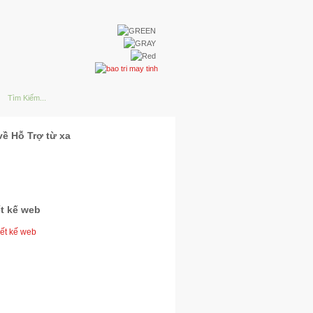
về Hỗ Trợ từ xa
ết kế web