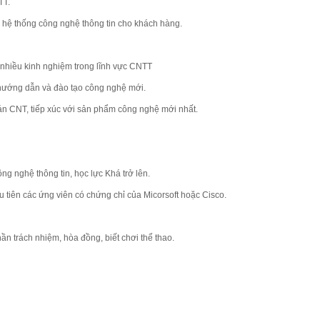
TT.
nh, hệ thống công nghệ thông tin cho khách hàng.
nhiều kinh nghiệm trong lĩnh vực CNTT
 hướng dẫn và đào tạo công nghệ mới.
 án CNT, tiếp xúc với sản phẩm công nghệ mới nhất.
g nghệ thông tin, học lực Khá trở lên.
Ưu tiên các ứng viên có chứng chỉ của Micorsoft hoặc Cisco.
 thần trách nhiệm, hòa đồng, biết chơi thể thao.