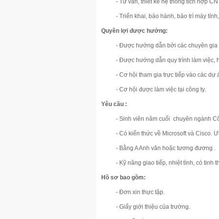
- Tư vấn, thiết kế hệ thống tích hợp CN
- Triển khai, bảo hành, bảo trì máy tí
Quyền lợi được hưởng:
- Được hướng dẫn bởi các chuyên gia 
- Được hướng dẫn quy trình làm việc,
- Cơ hội tham gia trực tiếp vào các dự
- Cơ hội được làm việc tại công ty.
Yêu cầu :
- Sinh viên năm cuối chuyên ngành Côn
- Có kiến thức về Microsoft và Cisco. 
- Bằng A Anh văn hoặc tương đương .
- Kỹ năng giao tiếp, nhiệt tình, có tinh
Hồ sơ bao gồm:
- Đơn xin thực tập.
- Giấy giới thiệu của trường.