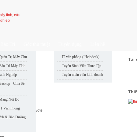
Bảo Trì
Góc thủ thuật
Tuyển dụng
Liên hệ
Quản Trị Máy Chủ
IT văn phòng ( Helpdesk)
Tải 
: 50
Bảo Trì Máy Tính
Tuyển Sinh Viên Thực Tập
: 49
anh Nghiệp
Tuyển nhân viên kinh doanh
: 46
: 48
Backup - Chia Sẻ
: 47
Thi
 Ngành CNTT
 Mạng Nội Bộ
IT Văn Phòng
.0
out of
5
based on
1
vote
Web & Bảo Dưỡng
cứng, mạng.