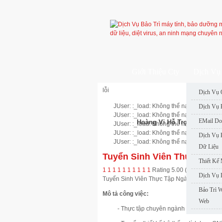
Giới Thiệu Cty
Dịch Vụ 
lỗi
Dịch Vụ 
JUser: :_load: Không thể nạp user với ID
Dịch Vụ 
JUser: :_load: Không thể nạp user với ID
EMail Do
Hoàng Vi Hỗ Trợ Nhanh
JUser: :_load: Không thể nạp user với ID
JUser: :_load: Không thể nạp user với ID
Dịch Vụ 
JUser: :_load: Không thể nạp user với ID
Dữ Liệu
Tuyển Sinh Viên Thực Tập
Thiết Kế
1
1
1
1
1
1
1
1
1
1
Rating 5.00 (1 Vote)
Dịch Vụ 
Tuyển Sinh Viên Thực Tập Ngành CNTT
-
5
Bảo Trì 
Mô tả công việc:
Web
- Thực tập chuyên ngành CNTT phần 