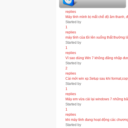
1
replies
Máy tính mình bị mất chế độ âm thanh, đĩ
Started by
1
replies
máy tính của tôi lên xuống thất thường 
Started by
1
replies
Vì sao dùng Win 7 không đăng nhập đ
Started by
2
replies
Cài mới win xp.Setup sau khi format,copy
Started by
1
replies
Máy em vừa cài lại windows 7 những bâ
Started by
1
replies
khi máy tính đang hoạt động các chương t
Started by