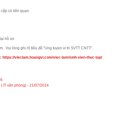
cấp có liên quan.
ại hồ sơ.
 Vui lòng ghi rõ tiêu đề "Ung tuyen vi tri SVTT CNTT”.
ủ:
https://vieclam.hoangvi.com/viec-lam/sinh-vien-thuc-tap/
16
( IT văn phòng) -
21/07/2014