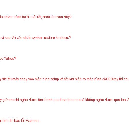
a driver mình lại bị mất rồi, phải làm sao đây?
là vì sao.Và vào phần system restore ko được?
ược Yahoo?
 file thì máy chạy vào màn hình setup và tới khi hiện ra màn hình cài CDkey thì chu
y giờ em chỉ nghe được âm thanh qua headphone mà không nghe được qua loa. Anh
rình thì báo lỗi Explorer.