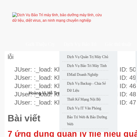
Giới Thiệu Cty
Dịch Vụ Bảo Trì
Góc thủ thuật
lỗi
Dịch Vụ Quản Trị Máy Chủ
Dịch Vụ Bảo Trì Máy Tính
JUser: :_load: Không thể nạp user với ID: 50
EMail Doanh Nghiệp
JUser: :_load: Không thể nạp user với ID: 49
Dịch Vụ Backup - Chia Sẻ
JUser: :_load: Không thể nạp user với ID: 46
Dữ Liệu
JUser: :_load: Không thể nạp user với ID: 48
Hoàng Vi Hỗ Trợ Nhanh
Thiết Kế Mạng Nội Bộ
JUser: :_load: Không thể nạp user với ID: 47
Dịch Vụ IT Văn Phòng
Bài viết
Bảo Trì Web & Bảo Dưỡng
Web
7 ứng dụng quản lý file hiệu qu