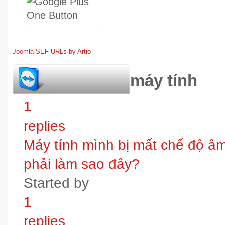
Joomla SEF URLs by Artio
hỏi đáp bảo trì máy tính
1
replies
Máy tính mình bị mất chế độ âm t
phải làm sao đây?
Started by
1
replies