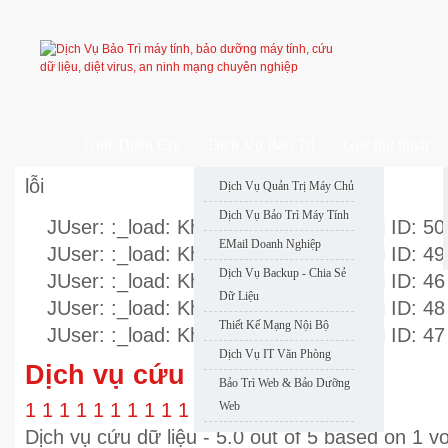
Giới Thiệu Cty
Dịch Vụ Bảo Trì
Góc thủ thuật
lỗi
Dịch Vụ Quản Trị Máy Chủ
Dịch Vụ Bảo Trì Máy Tính
JUser: :_load: Không thể nạp user với ID: 50
EMail Doanh Nghiệp
JUser: :_load: Không thể nạp user với ID: 49
Dịch Vụ Backup - Chia Sẻ
JUser: :_load: Không thể nạp user với ID: 46
Dữ Liệu
JUser: :_load: Không thể nạp user với ID: 48
Thiết Kế Mạng Nội Bộ
JUser: :_load: Không thể nạp user với ID: 47
Dịch Vụ IT Văn Phòng
Dịch vụ cứu dữ liệu
Bảo Trì Web & Bảo Dưỡng
1
1
1
1
1
1
1
1
1
1
Rating 5.00 (1 Vote)
Web
Dịch vụ cứu dữ liệu
-
5.0
out of
5
based on
1
vo