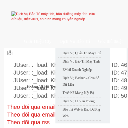
Giới Thiệu Cty
Dịch Vụ Bảo Trì
Góc thủ thuật
lỗi
Dịch Vụ Quản Trị Máy Chủ
Dịch Vụ Bảo Trì Máy Tính
JUser: :_load: Không thể nạp user với ID: 46
EMail Doanh Nghiệp
JUser: :_load: Không thể nạp user với ID: 47
Dịch Vụ Backup - Chia Sẻ
JUser: :_load: Không thể nạp user với ID: 48
Dữ Liệu
JUser: :_load: Không thể nạp user với ID: 49
Hoàng Vi Hỗ Trợ Nhanh
Thiết Kế Mạng Nội Bộ
JUser: :_load: Không thể nạp user với ID: 50
Dịch Vụ IT Văn Phòng
Theo dõi qua email
Bảo Trì Web & Bảo Dưỡng
Theo dõi qua email
Web
Theo dõi qua rss