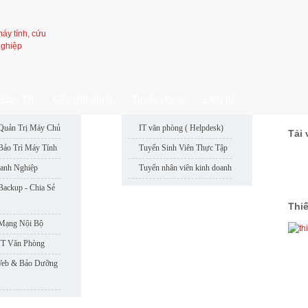
Bảo Trì
Góc thủ thuật
Tuyển dụng
Liên hệ
Quản Trị Máy Chủ
IT văn phòng ( Helpdesk)
Tải 
: 50
Bảo Trì Máy Tính
Tuyển Sinh Viên Thực Tập
: 49
anh Nghiệp
Tuyển nhân viên kinh doanh
: 46
: 48
Backup - Chia Sẻ
: 47
Thi
 Mạng Nội Bộ
IT Văn Phòng
Web & Bảo Dưỡng