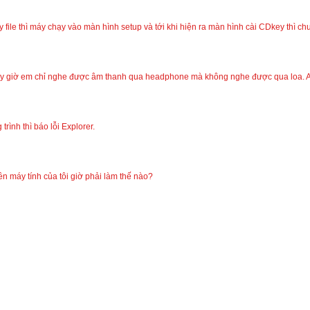
 file thì máy chạy vào màn hình setup và tới khi hiện ra màn hình cài CDkey thì chu
y giờ em chỉ nghe được âm thanh qua headphone mà không nghe được qua loa. Anh
rình thì báo lỗi Explorer.
 máy tính của tôi giờ phải làm thế nào?