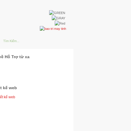
về Hỗ Trợ từ xa
ết kế web