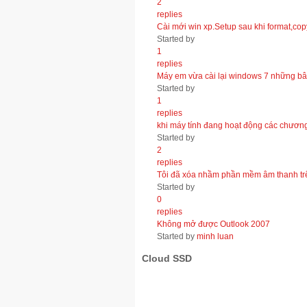
2
replies
Cài mới win xp.Setup sau khi format,copy
Started by
1
replies
Máy em vừa cài lại windows 7 những bâ
Started by
1
replies
khi máy tính đang hoạt động các chương t
Started by
2
replies
Tôi đã xóa nhầm phần mềm âm thanh trên
Started by
0
replies
Không mở được Outlook 2007
Started by
minh luan
Cloud SSD