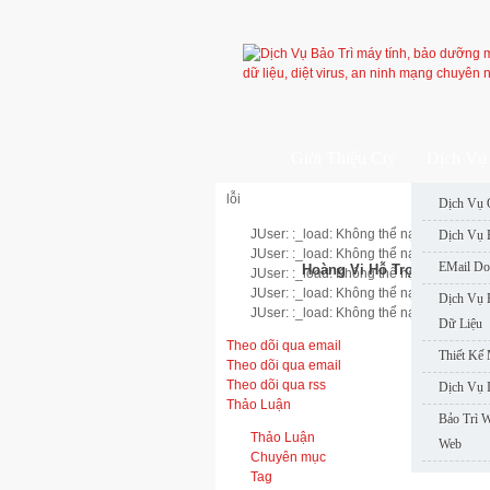
Giới Thiệu Cty
Dịch Vụ 
lỗi
Dịch Vụ 
JUser: :_load: Không thể nạp user với ID
Dịch Vụ 
JUser: :_load: Không thể nạp user với ID
EMail Do
Hoàng Vi Hỗ Trợ Nhanh
JUser: :_load: Không thể nạp user với ID
JUser: :_load: Không thể nạp user với ID
Dịch Vụ 
JUser: :_load: Không thể nạp user với ID
Dữ Liệu
Theo dõi qua email
Thiết Kế
Theo dõi qua email
Theo dõi qua rss
Dịch Vụ 
Thảo Luận
Bảo Trì 
Thảo Luận
Web
Chuyên mục
Tag