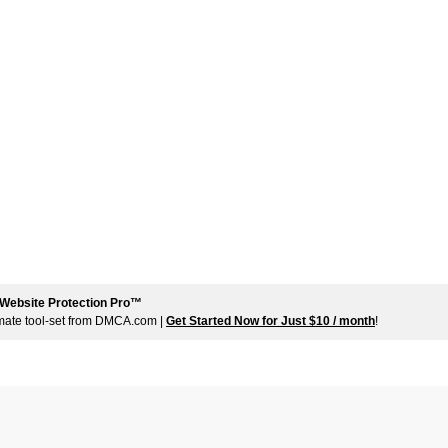
Website Protection Pro™
imate tool-set from DMCA.com |
Get Started Now for Just $10 / month
!