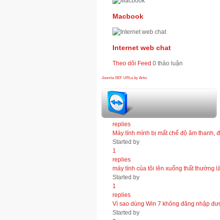
Macbook
Internet web chat
Theo dõi Feed
0 thảo luận
Joomla SEF URLs by Artio
hỏi đáp bảo trì máy tính
1
replies
Máy tính mình bị mất chế độ âm thanh, đĩ
Started by
1
replies
máy tính của tôi lên xuống thất thường 
Started by
1
replies
Vì sao dùng Win 7 không đăng nhập đ
Started by