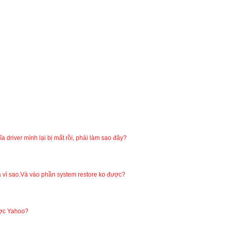
a driver mình lại bị mất rồi, phải làm sao đây?
là vì sao.Và vào phần system restore ko được?
ược Yahoo?