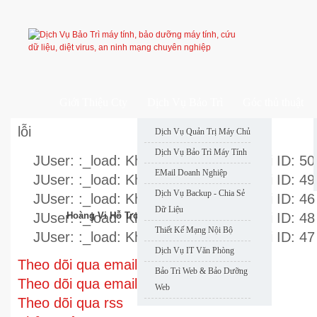
Giới Thiệu Cty
Dịch Vụ Bảo Trì
Góc thủ thuật
lỗi
Dịch Vụ Quản Trị Máy Chủ
Dịch Vụ Bảo Trì Máy Tính
JUser: :_load: Không thể nạp user với ID: 50
EMail Doanh Nghiệp
JUser: :_load: Không thể nạp user với ID: 49
Dịch Vụ Backup - Chia Sẻ
JUser: :_load: Không thể nạp user với ID: 46
Dữ Liệu
JUser: :_load: Không thể nạp user với ID: 48
Hoàng Vi Hỗ Trợ Nhanh
Thiết Kế Mạng Nội Bộ
JUser: :_load: Không thể nạp user với ID: 47
Dịch Vụ IT Văn Phòng
Theo dõi qua email
Bảo Trì Web & Bảo Dưỡng
Theo dõi qua email
Web
Theo dõi qua rss