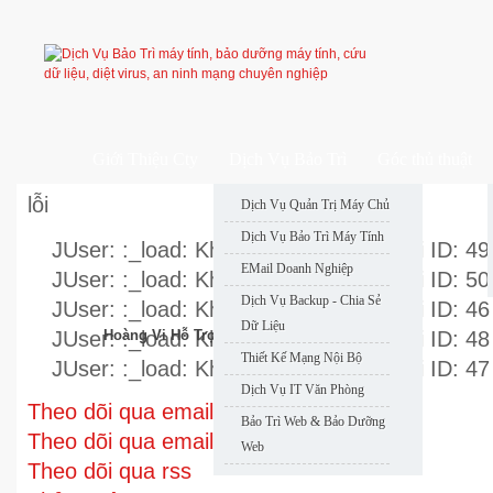
Giới Thiệu Cty
Dịch Vụ Bảo Trì
Góc thủ thuật
lỗi
Dịch Vụ Quản Trị Máy Chủ
Dịch Vụ Bảo Trì Máy Tính
JUser: :_load: Không thể nạp user với ID: 49
EMail Doanh Nghiệp
JUser: :_load: Không thể nạp user với ID: 50
Dịch Vụ Backup - Chia Sẻ
JUser: :_load: Không thể nạp user với ID: 46
Dữ Liệu
JUser: :_load: Không thể nạp user với ID: 48
Hoàng Vi Hỗ Trợ Nhanh
Thiết Kế Mạng Nội Bộ
JUser: :_load: Không thể nạp user với ID: 47
Dịch Vụ IT Văn Phòng
Theo dõi qua email
Bảo Trì Web & Bảo Dưỡng
Theo dõi qua email
Web
Theo dõi qua rss