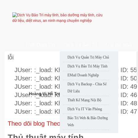
Giới Thiệu Cty
Dịch Vụ Bảo Trì
Góc thủ thuật
lỗi
Dịch Vụ Quản Trị Máy Chủ
Dịch Vụ Bảo Trì Máy Tính
JUser: :_load: Không thể nạp user với ID: 55
EMail Doanh Nghiệp
JUser: :_load: Không thể nạp user với ID: 50
Dịch Vụ Backup - Chia Sẻ
JUser: :_load: Không thể nạp user với ID: 49
Dữ Liệu
JUser: :_load: Không thể nạp user với ID: 46
Hoàng Vi Hỗ Trợ Nhanh
Thiết Kế Mạng Nội Bộ
JUser: :_load: Không thể nạp user với ID: 48
Dịch Vụ IT Văn Phòng
JUser: :_load: Không thể nạp user với ID: 47
Bảo Trì Web & Bảo Dưỡng
Theo dõi blog
Theo dõi qua RSS
Web
Thủ thuật máy tính