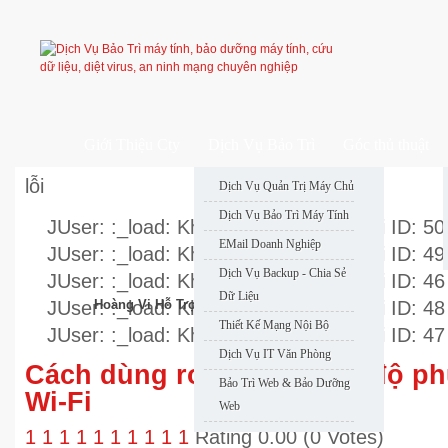
Giới Thiệu Cty
Dịch Vụ Bảo Trì
Góc thủ thuật
lỗi
Dịch Vụ Quản Trị Máy Chủ
Dịch Vụ Bảo Trì Máy Tính
JUser: :_load: Không thể nạp user với ID: 50
EMail Doanh Nghiệp
JUser: :_load: Không thể nạp user với ID: 49
Dịch Vụ Backup - Chia Sẻ
JUser: :_load: Không thể nạp user với ID: 46
Dữ Liệu
JUser: :_load: Không thể nạp user với ID: 48
Hoàng Vi Hỗ Trợ Nhanh
Thiết Kế Mạng Nội Bộ
JUser: :_load: Không thể nạp user với ID: 47
Dịch Vụ IT Văn Phòng
Cách dùng router cũ tăng độ p
Bảo Trì Web & Bảo Dưỡng
Wi-Fi
Web
1
1
1
1
1
1
1
1
1
1
Rating 0.00 (0 Votes)