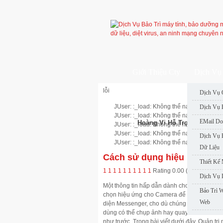
Giới Thiệu Cty
Dịch Vụ 
lỗi
Dịch Vụ 
JUser: :_load: Không thể nạp user với ID
Dịch Vụ 
JUser: :_load: Không thể nạp user với ID
EMail Do
Hoàng Vi Hỗ Trợ Nhanh
JUser: :_load: Không thể nạp user với ID
JUser: :_load: Không thể nạp user với ID
Dịch Vụ 
JUser: :_load: Không thể nạp user với ID
Dữ Liệu
Cách sử dụng hiệu ứng Ca
Thiết Kế
1
1
1
1
1
1
1
1
1
1
Rating 0.00 (0 Votes)
Dịch Vụ 
Một thông tin hấp dẫn dành cho những ai đa
Bảo Trì 
chọn hiệu ứng cho Camera để chèn vào cuộc 
Web
diện Messenger, cho dù chúng ta có đang ở 
dùng có thể chụp ảnh hay quay video nhanh
như trước. Trong bài viết dưới đây, Quản t