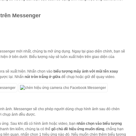
trên Messenger
ssenger mới nhất, chúng ta mở ứng dụng. Ngay tại giao diện chính, bạn sẽ
 hiện ở bên dưới. Biểu tượng này sẽ luôn xuất hiện trên giao diện của
era sẽ xuất hiện. Nhấn chọn vào
biểu tượng máy ảnh với mũi tên xoay
ngược lại. Nhấn
nút tròn trắng ở giữa
để chụp hoặc giữ để quay video.
hình ảnh. Messenger sẽ cho phép người dùng chụp hình ảnh sau đó chèn
ới chụp ảnh đều được.
 ứng. Sau khi đã có hình ảnh hoặc video, bạn
nhấn chọn vào biểu tượng
thanh tìm kiếm, chúng ta có thể
gõ chủ đề hiệu ứng muốn dùng
, chẳng hạn
ứng liên quan, nhấn chọn 1 hiệu ứng nào đó. Nếu muốn chèn thêm biểu tượng