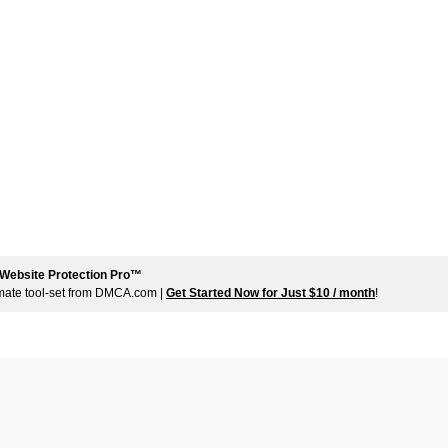
Website Protection Pro™
imate tool-set from DMCA.com |
Get Started Now for Just $10 / month
!