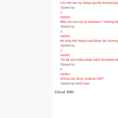
Cài mới win xp.Setup sau khi format,copy
Started by
1
replies
Máy em vừa cài lại windows 7 những bâ
Started by
1
replies
khi máy tính đang hoạt động các chương t
Started by
2
replies
Tôi đã xóa nhầm phần mềm âm thanh trên
Started by
0
replies
Không mở được Outlook 2007
Started by
minh luan
Cloud SSD