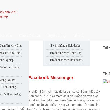
Bảo Trì
Góc thủ thuật
Tuyển dụng
Liên hệ
Quản Trị Máy Chủ
IT văn phòng ( Helpdesk)
Tải 
: 50
Bảo Trì Máy Tính
Tuyển Sinh Viên Thực Tập
: 49
anh Nghiệp
Tuyển nhân viên kinh doanh
: 46
: 48
Backup - Chia Sẻ
: 47
Thi
mera mới trên Facebook Messenger
 Mạng Nội Bộ
IT Văn Phòng
ng sử dụng Messenger phiên bản mới nhất, đó là bạn sẽ có thêm nhiều tùy
Web & Bảo Dưỡng
hội thoại của mình. Bên cạnh đó, nút Camera sẽ luôn xuất hiện trên giao
trang cá nhân hoặc giao diện nhóm đi chăng nữa. Với tính năng này, người
 chóng, mà không cần phải nhấn vào biểu tượng Camera góc trái màn hình
rị mạng sẽ hướng dẫn bạn đọc cách sử dụng tính năng hiệu ứng camera mới