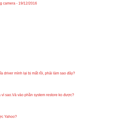
ng camera -
19/12/2016
a driver mình lại bị mất rồi, phải làm sao đây?
là vì sao.Và vào phần system restore ko được?
ược Yahoo?