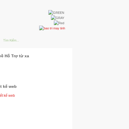
về Hỗ Trợ từ xa
ết kế web