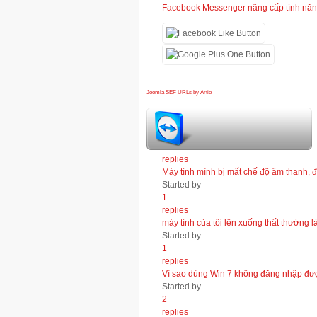
Facebook Messenger nâng cấp tính nă
Joomla SEF URLs by Artio
hỏi đáp bảo trì máy tính
1
replies
Máy tính mình bị mất chế độ âm thanh, đĩ
Started by
1
replies
máy tính của tôi lên xuống thất thường 
Started by
1
replies
Vì sao dùng Win 7 không đăng nhập đ
Started by
2
replies