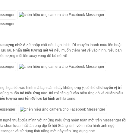
ểu tượng chữ A
để nhập chữ nếu bạn thích. Di chuyển thanh màu lên hoặc
lưu lại. Nhấn
biểu tượng nét vẽ
nếu muốn thêm nét vẽ vào hình. Nếu bạn
iểu tượng mũi tên xoay vòng để bỏ nét vẽ.
ng, họa tiết vào hình mà bạn cảm thấy không ưng ý, có thể
di chuyển vị trí
i dùng muốn
bỏ hiệu ứng
nào thì chỉ cần giữ vào hiệu ứng đó và
di lên biểu
iểu tượng mũi tên để lưu lại hình ảnh
là xong.
m nghệ thuật của mình với những hiệu ứng hoàn toàn mới trên Messenger rồi
a chọn lựa, nhất là trong dịp lễ hội Giáng sinh với nhiều hình ảnh ngộ
ssenger và sử dụng tính năng mới này trên ứng dụng nhé.