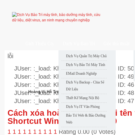
Giới Thiệu Cty
Dịch Vụ Bảo Trì
Góc thủ thuật
lỗi
Dịch Vụ Quản Trị Máy Chủ
Dịch Vụ Bảo Trì Máy Tính
JUser: :_load: Không thể nạp user với ID: 50
EMail Doanh Nghiệp
JUser: :_load: Không thể nạp user với ID: 49
Dịch Vụ Backup - Chia Sẻ
JUser: :_load: Không thể nạp user với ID: 46
Dữ Liệu
JUser: :_load: Không thể nạp user với ID: 48
Hoàng Vi Hỗ Trợ Nhanh
Thiết Kế Mạng Nội Bộ
JUser: :_load: Không thể nạp user với ID: 47
Dịch Vụ IT Văn Phòng
Cách xóa hoặc thay đổi mũi tên
Bảo Trì Web & Bảo Dưỡng
Shortcut Windows 7,8 và 10
Web
1
1
1
1
1
1
1
1
1
1
Rating 0.00 (0 Votes)