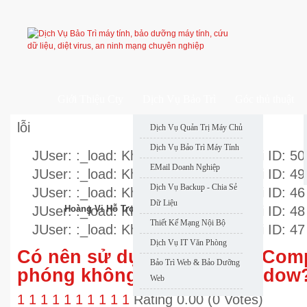
Giới Thiệu Cty
Dịch Vụ Bảo Trì
Góc thủ thuật
lỗi
Dịch Vụ Quản Trị Máy Chủ
Dịch Vụ Bảo Trì Máy Tính
JUser: :_load: Không thể nạp user với ID: 50
EMail Doanh Nghiệp
JUser: :_load: Không thể nạp user với ID: 49
Dịch Vụ Backup - Chia Sẻ
JUser: :_load: Không thể nạp user với ID: 46
Dữ Liệu
JUser: :_load: Không thể nạp user với ID: 48
Hoàng Vi Hỗ Trợ Nhanh
Thiết Kế Mạng Nội Bộ
JUser: :_load: Không thể nạp user với ID: 47
Dịch Vụ IT Văn Phòng
Có nên sử dụng Full-Drive Comp
Bảo Trì Web & Bảo Dưỡng
phóng không gian trên Window
Web
1
1
1
1
1
1
1
1
1
1
Rating 0.00 (0 Votes)