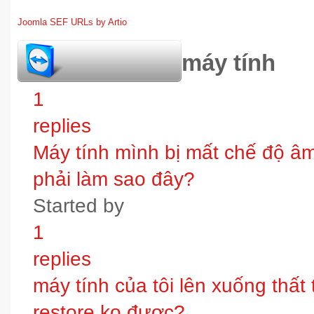
Joomla SEF URLs by Artio
hỏi đáp bảo trì máy tính
1
replies
Máy tính mình bị mất chế độ âm t
phải làm sao đây?
Started by
1
replies
máy tính của tôi lên xuống thấ
restore ko được?