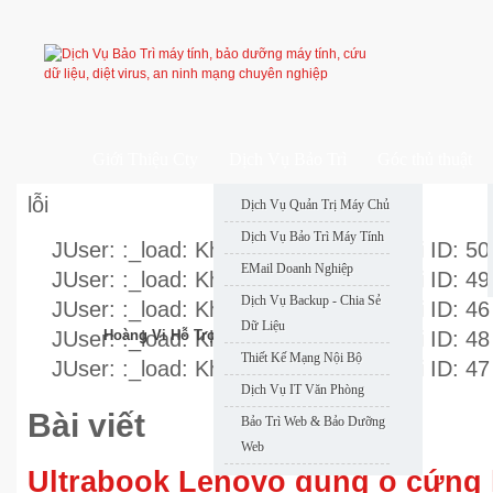
Giới Thiệu Cty
Dịch Vụ Bảo Trì
Góc thủ thuật
lỗi
Dịch Vụ Quản Trị Máy Chủ
Dịch Vụ Bảo Trì Máy Tính
JUser: :_load: Không thể nạp user với ID: 50
EMail Doanh Nghiệp
JUser: :_load: Không thể nạp user với ID: 49
Dịch Vụ Backup - Chia Sẻ
JUser: :_load: Không thể nạp user với ID: 46
Dữ Liệu
JUser: :_load: Không thể nạp user với ID: 48
Hoàng Vi Hỗ Trợ Nhanh
Thiết Kế Mạng Nội Bộ
JUser: :_load: Không thể nạp user với ID: 47
Dịch Vụ IT Văn Phòng
Bài viết
Bảo Trì Web & Bảo Dưỡng
Web
Ultrabook Lenovo dùng ổ cứng l