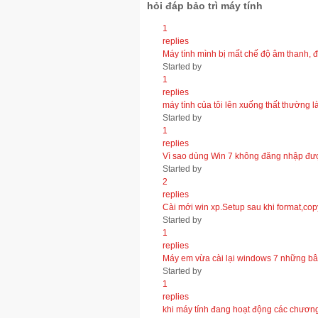
hỏi đáp bảo trì máy tính
1
replies
Máy tính mình bị mất chế độ âm thanh, đĩ
Started by
1
replies
máy tính của tôi lên xuống thất thường 
Started by
1
replies
Vì sao dùng Win 7 không đăng nhập đ
Started by
2
replies
Cài mới win xp.Setup sau khi format,copy
Started by
1
replies
Máy em vừa cài lại windows 7 những bâ
Started by
1
replies
khi máy tính đang hoạt động các chương t