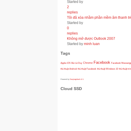
Started by
2
replies
Tôi đã xóa nhầm phần mềm âm thanh trên
Started by
0
replies
Không mở được Outlook 2007
Started by
minh luan
Tags
Facebook
Apple iOS
Bùi Lê Duy
Chrome
Facebook Messeng
thủ thuật Android
thủ thuật Facebook
thủ thuật Windows 10
thủ thuật trì
Powered by
Easytagcloud v2.1
Cloud SSD