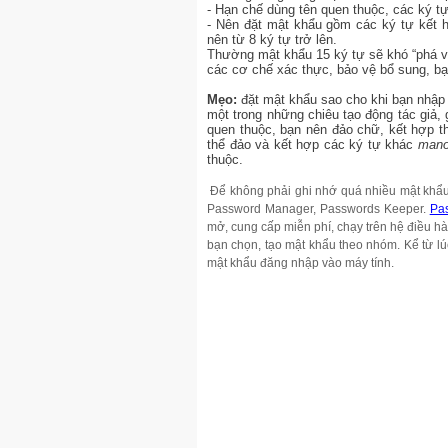
- Hạn chế dùng tên quen thuộc, các ký tự
- Nên đặt mật khẩu gồm các ký tự kết 
nên từ 8 ký tự trở lên.
Thường mật khẩu 15 ký tự sẽ khó “phá vỡ
các cơ chế xác thực, bảo vệ bổ sung, b
Mẹo:
đặt mật khẩu sao cho khi bạn nhập 
một trong những chiêu tạo động tác giả
quen thuộc, bạn nên đảo chữ, kết hợp t
thể đảo và kết hợp các ký tự khác
mano
thuộc.
Để không phải ghi nhớ quá nhiều mật khẩu
Password Manager, Passwords Keeper.
Pa
mở, cung cấp miễn phí, chạy trên hệ điều h
bạn chọn, tạo mật khẩu theo nhóm. Kể từ lú
mật khẩu đăng nhập vào máy tính.