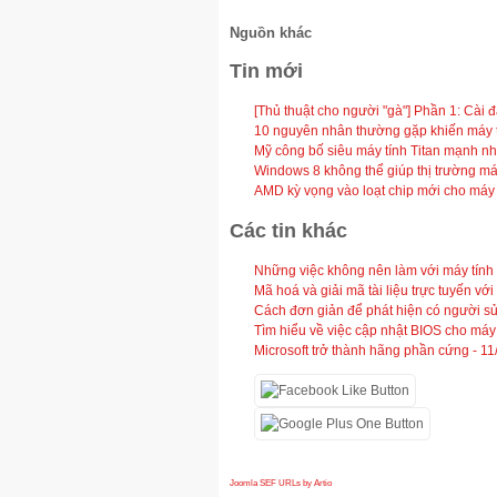
Nguồn khác
Tin mới
[Thủ thuật cho người "gà"] Phần 1: Cài 
10 nguyên nhân thường gặp khiến máy tí
Mỹ công bố siêu máy tính Titan mạnh nhấ
Windows 8 không thể giúp thị trường má
AMD kỳ vọng vào loạt chip mới cho máy
Các tin khác
Những việc không nên làm với máy tính
Mã hoá và giải mã tài liệu trực tuyến với
Cách đơn giản để phát hiện có người s
Tìm hiểu về việc cập nhật BIOS cho máy 
Microsoft trở thành hãng phần cứng -
11
Joomla SEF URLs by Artio