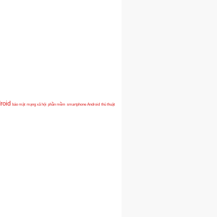
roid
bảo mật
mạng xã hội
phần mềm
smartphone Android
thủ thuật