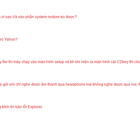
là vì sao.Và vào phần system restore ko được?
ược Yahoo?
 file thì máy chạy vào màn hình setup và tới khi hiện ra màn hình cài CDkey thì chu
y giờ em chỉ nghe được âm thanh qua headphone mà không nghe được qua loa. Anh
rình thì báo lỗi Explorer.