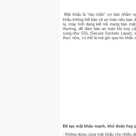
Mật khẩu là “rào chắn” cơ bản nhằm n
khẩu không thể bảo vệ an toàn nếu bạn d
lạ, máy tính đang kết nối mạng bảo mậ
thường, để đảm bảo an toàn khi truy c
sung như SSL (Secure Sockets Layer), x
thực nữa, có thể là mã gửi qua tin nhắn 
Để tạo mật khẩu mạnh, khó đoán hay p
- Không dùng cùng mật khẩu cho nhiều dị