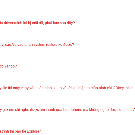
a driver mình lại bị mất rồi, phải làm sao đây?
là vì sao.Và vào phần system restore ko được?
ược Yahoo?
 file thì máy chạy vào màn hình setup và tới khi hiện ra màn hình cài CDkey thì chu
y giờ em chỉ nghe được âm thanh qua headphone mà không nghe được qua loa. Anh
rình thì báo lỗi Explorer.