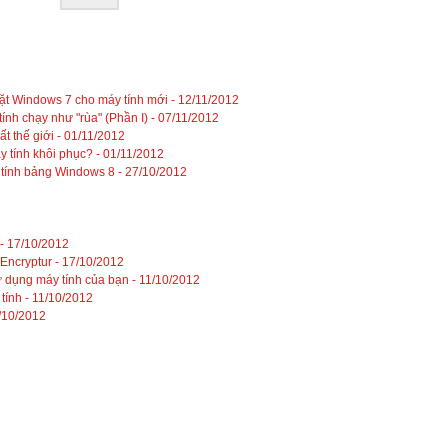
đặt Windows 7 cho máy tính mới -
12/11/2012
nh chạy như "rùa" (Phần I) -
07/11/2012
t thế giới -
01/11/2012
y tính khôi phục? -
01/11/2012
 tính bảng Windows 8 -
27/10/2012
 -
17/10/2012
 Encryptur -
17/10/2012
ử dụng máy tính của bạn -
11/10/2012
tính -
11/10/2012
/10/2012