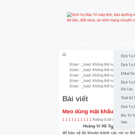
Giới Thiệu Cty
Dịch Vụ 
lỗi
Dịch Vụ 
JUser: :_load: Không thể nạp user với ID
Dịch Vụ 
JUser: :_load: Không thể nạp user với ID
EMail Do
JUser: :_load: Không thể nạp user với ID
JUser: :_load: Không thể nạp user với ID
Dịch Vụ 
JUser: :_load: Không thể nạp user với ID
Dữ Liệu
Bài viết
Thiết Kế
Dịch Vụ 
Mẹo dùng mật khẩu mạnh
Bảo Trì 
1
1
1
1
1
1
1
1
1
1
Rating 0.00 (0 Votes)
Web
Hoàng Vi Hỗ Trợ Nhanh
Khi truy cập
để bảo vệ tài khoản tránh các rủi ro th