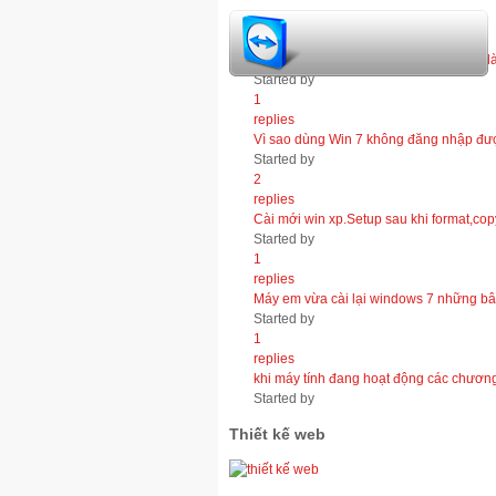
1
replies
máy tính của tôi lên xuống thất thường 
Started by
1
replies
Vì sao dùng Win 7 không đăng nhập đ
Started by
2
replies
Cài mới win xp.Setup sau khi format,copy
Started by
1
replies
Máy em vừa cài lại windows 7 những bâ
Started by
1
replies
khi máy tính đang hoạt động các chương t
Started by
Thiết kế web