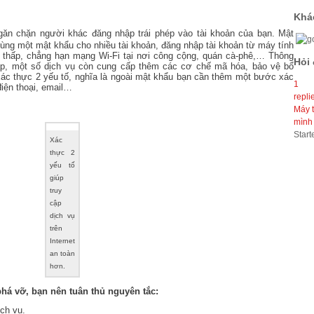
Khá
găn chặn người khác đăng nhập trái phép vào tài khoản của bạn. Mật
ùng một mật khẩu cho nhiều tài khoản, đăng nhập tài khoản từ máy tính
t thấp, chẳng hạn mạng Wi-Fi tại nơi công cộng, quán cà-phê,… Thông
Hỏi
ập, một số dịch vụ còn cung cấp thêm các cơ chế mã hóa, bảo vệ bổ
ác thực 2 yếu tố, nghĩa là ngoài mật khẩu bạn cần thêm một bước xác
1
điện thoại, email…
repli
Máy t
mình 
Start
Xác
thực 2
yếu tố
giúp
truy
cập
dịch vụ
trên
Internet
an toàn
hơn.
há vỡ, bạn nên tuân thủ nguyên tắc:
ch vụ.