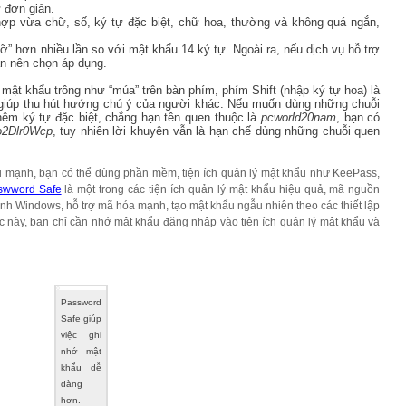
 đơn giản.
hợp vừa chữ, số, ký tự đặc biệt, chữ hoa, thường và không quá ngắn,
” hơn nhiều lần so với mật khẩu 14 ký tự. Ngoài ra, nếu dịch vụ hỗ trợ
ạn nên chọn áp dụng.
mật khẩu trông như “múa” trên bàn phím, phím Shift (nhập ký tự hoa) là
, giúp thu hút hướng chú ý của người khác. Nếu muốn dùng những chuỗi
hêm ký tự đặc biệt, chẳng hạn tên quen thuộc là
pcworld20nam
, bạn có
2Dlr0Wcp
, tuy nhiên lời khuyên vẫn là hạn chế dùng những chuỗi quen
 mạnh, bạn có thể dùng phần mềm, tiện ích quản lý mật khẩu như KeePass,
swword Safe
là một trong các tiện ích quản lý mật khẩu hiệu quả, mã nguồn
ành Windows, hỗ trợ mã hóa mạnh, tạo mật khẩu ngẫu nhiên theo các thiết lập
c này, bạn chỉ cần nhớ mật khẩu đăng nhập vào tiện ích quản lý mật khẩu và
Password
Safe giúp
việc ghi
nhớ mật
khẩu dễ
dàng
hơn.