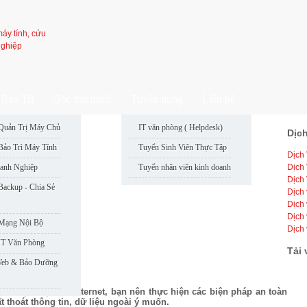
Bảo Trì
Góc thủ thuật
Tuyển dụng
Liên hệ
Quản Trị Máy Chủ
IT văn phòng ( Helpdesk)
Dịch
: 50
Bảo Trì Máy Tính
Tuyển Sinh Viên Thực Tập
Dịch
: 49
anh Nghiệp
Tuyển nhân viên kinh doanh
Dịch
: 46
Dịch
: 48
Backup - Chia Sẻ
Dịch 
: 47
Dịch 
Dịch 
 Mạng Nội Bộ
Dịch
IT Văn Phòng
Tải 
Web & Bảo Dưỡng
 các dịch vụ trên Internet, bạn nên thực hiện các biện pháp an toàn
ất thoát thông tin, dữ liệu ngoài ý muốn.