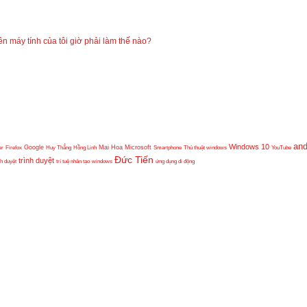
 máy tính của tôi giờ phải làm thế nào?
and
Windows 10
er
Firefox
Google
Huy Thắng
Hồng Linh
Mai Hoa
Microsoft
Smartphone
Thủ thuật windows
YouTube
Đức Tiến
trình duyệt
nh duyệt
trí tuệ nhân tạo
windows
ứng dụng di động