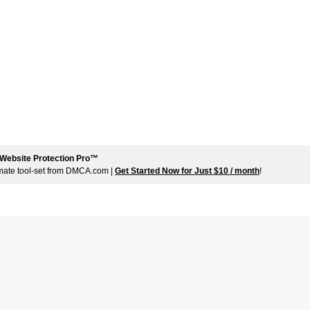
Website Protection Pro™
imate tool-set from DMCA.com |
Get Started Now for Just $10 / month
!