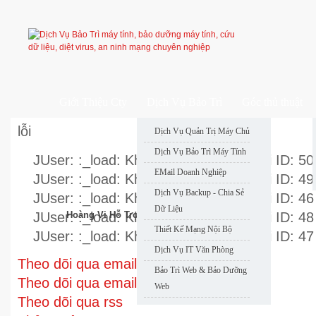
Giới Thiệu Cty
Dịch Vụ Bảo Trì
Góc thủ thuật
lỗi
Dịch Vụ Quản Trị Máy Chủ
Dịch Vụ Bảo Trì Máy Tính
JUser: :_load: Không thể nạp user với ID: 50
EMail Doanh Nghiệp
JUser: :_load: Không thể nạp user với ID: 49
Dịch Vụ Backup - Chia Sẻ
JUser: :_load: Không thể nạp user với ID: 46
Dữ Liệu
JUser: :_load: Không thể nạp user với ID: 48
Hoàng Vi Hỗ Trợ Nhanh
Thiết Kế Mạng Nội Bộ
JUser: :_load: Không thể nạp user với ID: 47
Dịch Vụ IT Văn Phòng
Theo dõi qua email
Bảo Trì Web & Bảo Dưỡng
Theo dõi qua email
Web
Theo dõi qua rss