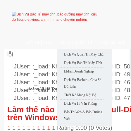
Giới Thiệu Cty
Dịch Vụ Bảo Trì
Góc thủ thuật
lỗi
Dịch Vụ Quản Trị Máy Chủ
Dịch Vụ Bảo Trì Máy Tính
JUser: :_load: Không thể nạp user với ID: 50
EMail Doanh Nghiệp
JUser: :_load: Không thể nạp user với ID: 49
Dịch Vụ Backup - Chia Sẻ
JUser: :_load: Không thể nạp user với ID: 46
Dữ Liệu
JUser: :_load: Không thể nạp user với ID: 48
Hoàng Vi Hỗ Trợ Nhanh
Thiết Kế Mạng Nội Bộ
JUser: :_load: Không thể nạp user với ID: 47
Dịch Vụ IT Văn Phòng
Làm thế nào để kích hoạt Full-D
Bảo Trì Web & Bảo Dưỡng
trên Windows 10?
Web
1
1
1
1
1
1
1
1
1
1
Rating 0.00 (0 Votes)