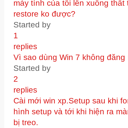
máy tính của tôi lên xuống thấ
restore ko được?
Started by
1
replies
Vì sao dùng Win 7 không đăng
Started by
2
replies
Cài mới win xp.Setup sau khi fo
hình setup và tới khi hiện ra m
bị treo.