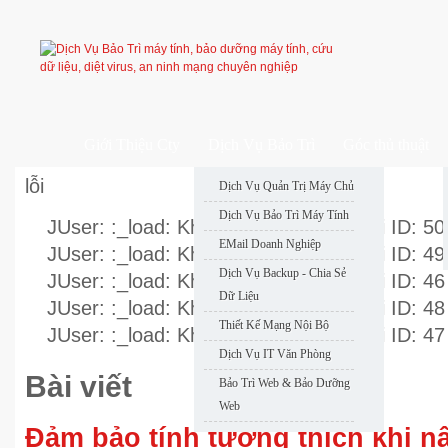
Giới Thiệu Cty
Dịch Vụ Bảo Trì
Góc thủ thuật
lỗi
Dịch Vụ Quản Trị Máy Chủ
Dịch Vụ Bảo Trì Máy Tính
JUser: :_load: Không thể nạp user với ID: 50
EMail Doanh Nghiệp
JUser: :_load: Không thể nạp user với ID: 49
Dịch Vụ Backup - Chia Sẻ
JUser: :_load: Không thể nạp user với ID: 46
Dữ Liệu
JUser: :_load: Không thể nạp user với ID: 48
Thiết Kế Mạng Nội Bộ
JUser: :_load: Không thể nạp user với ID: 47
Dịch Vụ IT Văn Phòng
Bài viết
Bảo Trì Web & Bảo Dưỡng
Web
Đảm bảo tính tương thích khi n