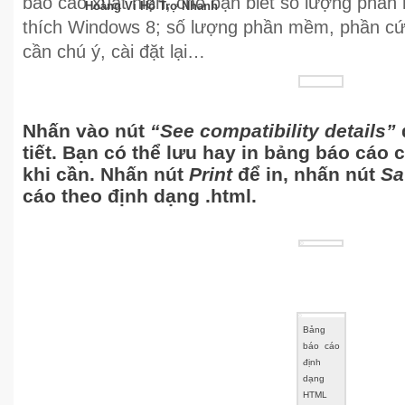
báo cáo xuất hiện, cho bạn biết số lượng phầ
Hoàng Vi Hỗ Trợ Nhanh
thích Windows 8; số lượng phần mềm, phần cứ
cần chú ý, cài đặt lại…
Nhấn vào nút
“See compatibility details”
tiết. Bạn có thể lưu hay in bảng báo cáo c
khi cần. Nhấn nút
Print
để in, nhấn nút
Sa
cáo theo định dạng .html.
Bảng
báo cáo
định
dạng
HTML