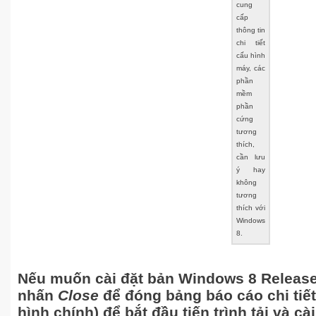
cung
cấp
thông tin
chi tiết
cấu hình
máy, các
phần
mềm
phần
cứng
tương
thích,
cần lưu
ý hay
không
tương
thích với
Windows
8.
Nếu muốn cài đặt bản Windows 8 Release
nhấn
Close
để đóng bảng báo cáo chi tiế
hình chính) để bắt đầu tiến trình tải và c