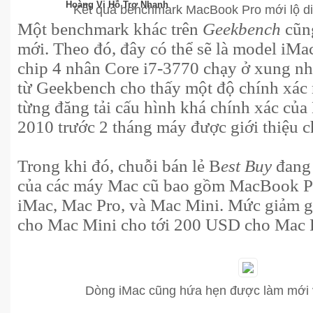
Hoàng Vi Hỗ Trợ Nhanh
Kết quả benchmark MacBook Pro mới lộ di
Một benchmark khác trên
Geekbench
cũn
mới. Theo đó, đây có thể sẽ là model iMac
chip 4 nhân Core i7-3770 chạy ở xung nh
từ Geekbench cho thấy một độ chính xác 
từng đăng tải cấu hình khá chính xác c
2010 trước 2 tháng máy được giới thiệu c
Trong khi đó, chuỗi bán lẻ B
est Buy
đang 
của các máy Mac cũ bao gồm MacBook P
iMac, Mac Pro, và Mac Mini. Mức giảm 
cho Mac Mini cho tới 200 USD cho Mac 
Dòng iMac cũng hứa hẹn được làm mới vớ