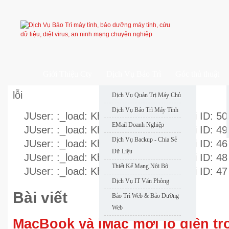
Giới Thiệu Cty
Dịch Vụ Bảo Trì
Góc thủ thuật
lỗi
Dịch Vụ Quản Trị Máy Chủ
Dịch Vụ Bảo Trì Máy Tính
JUser: :_load: Không thể nạp user với ID: 50
EMail Doanh Nghiệp
JUser: :_load: Không thể nạp user với ID: 49
Dịch Vụ Backup - Chia Sẻ
JUser: :_load: Không thể nạp user với ID: 46
Dữ Liệu
JUser: :_load: Không thể nạp user với ID: 48
Thiết Kế Mạng Nội Bộ
JUser: :_load: Không thể nạp user với ID: 47
Dịch Vụ IT Văn Phòng
Bài viết
Bảo Trì Web & Bảo Dưỡng
Web
MacBook và iMac mới lộ diện tr