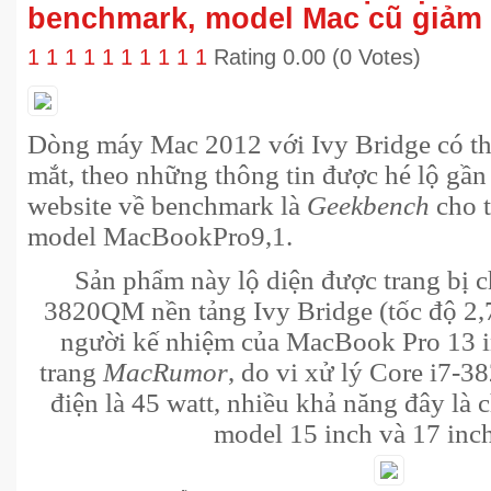
benchmark, model Mac cũ giảm 
1
1
1
1
1
1
1
1
1
1
Rating 0.00 (0 Votes)
Dòng máy Mac 2012 với Ivy Bridge có thể
mắt, theo những thông tin được hé lộ gầ
website về benchmark là
Geekbench
cho 
model MacBookPro9,1.
Sản phẩm này lộ diện được trang bị c
3820QM nền tảng Ivy Bridge (tốc độ 2,
người kế nhiệm của MacBook Pro 13 in
trang
MacRumor
, do vi xử lý Core i7-
điện là 45 watt, nhiều khả năng đây là 
model 15 inch và 17 in