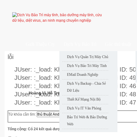
Giới Thiệu Cty
Dịch Vụ Bảo Trì
Góc thủ thuật
lỗi
Dịch Vụ Quản Trị Máy Chủ
Dịch Vụ Bảo Trì Máy Tính
JUser: :_load: Không thể nạp user với ID: 50
EMail Doanh Nghiệp
JUser: :_load: Không thể nạp user với ID: 49
Dịch Vụ Backup - Chia Sẻ
JUser: :_load: Không thể nạp user với ID: 46
Dữ Liệu
JUser: :_load: Không thể nạp user với ID: 48
Hoàng Vi Hỗ Trợ Nhanh
Thiết Kế Mạng Nội Bộ
JUser: :_load: Không thể nạp user với ID: 47
Dịch Vụ IT Văn Phòng
Từ khóa cần tìm:
Tìm
Bảo Trì Web & Bảo Dưỡng
kiếm
Web
Tổng cộng: Có 24 kết quả được tìm thấy.