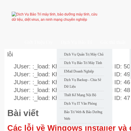
Giới Thiệu Cty
Dịch Vụ Bảo Trì
Góc thủ thuật
lỗi
Dịch Vụ Quản Trị Máy Chủ
Dịch Vụ Bảo Trì Máy Tính
JUser: :_load: Không thể nạp user với ID: 50
EMail Doanh Nghiệp
JUser: :_load: Không thể nạp user với ID: 49
Dịch Vụ Backup - Chia Sẻ
JUser: :_load: Không thể nạp user với ID: 46
Dữ Liệu
JUser: :_load: Không thể nạp user với ID: 48
Thiết Kế Mạng Nội Bộ
JUser: :_load: Không thể nạp user với ID: 47
Dịch Vụ IT Văn Phòng
Bài viết
Bảo Trì Web & Bảo Dưỡng
Web
Các lỗi về Windows Installer và 