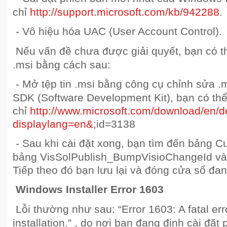
chỉ
http://support.microsoft.com/kb/942288
.
- Vô hiệu hóa UAC (User Account Control).
Nếu vấn đề chưa được giải quyết, bạn có th
.msi bằng cách sau:
- Mở tệp tin .msi bằng công cụ chỉnh sửa .
SDK (Software Development Kit), bạn có thể t
chỉ
http://www.microsoft.com/download/en/d
displaylang=en&
;id=3138
- Sau khi cài đặt xong, bạn tìm đến bảng C
bảng VisSolPublish_BumpVisioChangeId và 
Tiếp theo đó bạn lưu lại và đóng cửa sổ đa
Windows Installer Error 1603
Lỗi thường như sau: “Error 1603: A fatal er
installation.” , do nơi bạn đang định cài đ