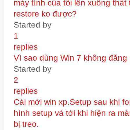
máy tính của tôi lên xuống thấ
restore ko được?
Started by
1
replies
Vì sao dùng Win 7 không đăng
Started by
2
replies
Cài mới win xp.Setup sau khi fo
hình setup và tới khi hiện ra m
bị treo.