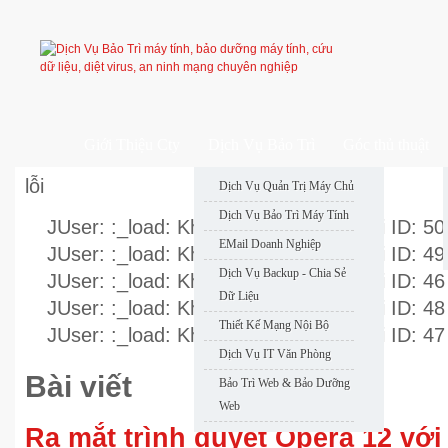
Giới Thiệu Cty
Dịch Vụ Bảo Trì
Góc thủ thuật
lỗi
Dịch Vụ Quản Trị Máy Chủ
Dịch Vụ Bảo Trì Máy Tính
JUser: :_load: Không thể nạp user với ID: 50
EMail Doanh Nghiệp
JUser: :_load: Không thể nạp user với ID: 49
Dịch Vụ Backup - Chia Sẻ
JUser: :_load: Không thể nạp user với ID: 46
Dữ Liệu
JUser: :_load: Không thể nạp user với ID: 48
Thiết Kế Mạng Nội Bộ
JUser: :_load: Không thể nạp user với ID: 47
Dịch Vụ IT Văn Phòng
Bài viết
Bảo Trì Web & Bảo Dưỡng
Web
Ra mắt trình duyệt Opera 12 với 