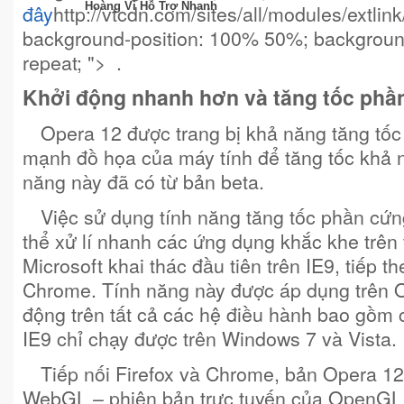
đây
http://vtcdn.com/sites/all/modules/extlink
Hoàng Vi Hỗ Trợ Nhanh
background-position: 100% 50%; background
repeat; ">
.
Khởi động nhanh hơn và tăng tốc phầ
Opera 12 được trang bị khả năng tăng tố
mạnh đồ họa của máy tính để tăng tốc khả nă
năng này đã có từ bản beta.
Việc sử dụng tính năng tăng tốc phần cứng
thể xử lí nhanh các ứng dụng khắc khe trên
Microsoft khai thác đầu tiên trên IE9, tiếp th
Chrome. Tính năng này được áp dụng trên O
động trên tất cả các hệ điều hành bao gồm 
IE9 chỉ chạy được trên Windows 7 và Vista.
Tiếp nối Firefox và Chrome, bản Opera 12
WebGL – phiên bản trực tuyến của OpenGL. 