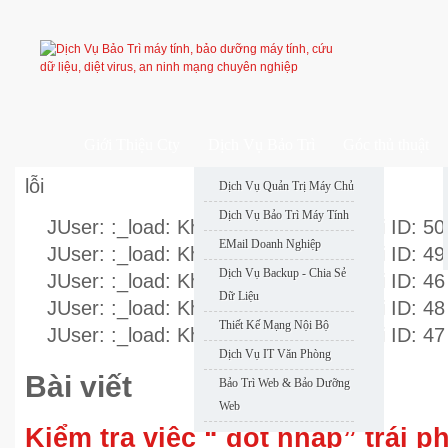
Giới Thiệu Cty
Dịch Vụ Bảo Trì
Góc thủ thuật
lỗi
Dịch Vụ Quản Trị Máy Chủ
Dịch Vụ Bảo Trì Máy Tính
JUser: :_load: Không thể nạp user với ID: 50
EMail Doanh Nghiệp
JUser: :_load: Không thể nạp user với ID: 49
Dịch Vụ Backup - Chia Sẻ
JUser: :_load: Không thể nạp user với ID: 46
Dữ Liệu
JUser: :_load: Không thể nạp user với ID: 48
Thiết Kế Mạng Nội Bộ
JUser: :_load: Không thể nạp user với ID: 47
Dịch Vụ IT Văn Phòng
Bài viết
Bảo Trì Web & Bảo Dưỡng
Web
Kiểm tra việc “ đột nhập” trái 