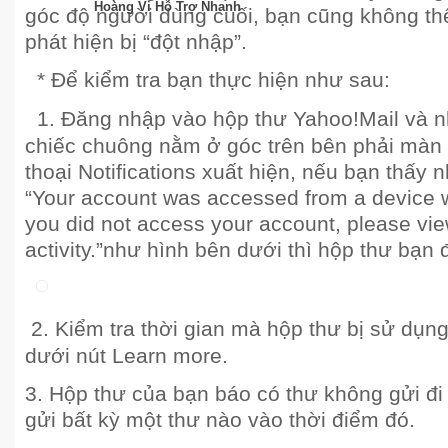
Hoàng Vi Hỗ Trợ Nhanh
góc độ người dùng cuối, bạn cũng không th
phát hiện bị “đột nhập”.
* Để kiểm tra bạn thực hiện như sau:
1. Đăng nhập vào hộp thư Yahoo!Mail và 
chiếc chuông nằm ở góc trên bên phải màn 
thoại Notifications xuất hiện, nếu bạn thấy
“Your account was accessed from a device we
you did not access your account, please vie
activity.”như hình bên dưới thì hộp thư bạn 
2. Kiểm tra thời gian mà hộp thư bị sử dụng
dưới nút Learn more.
3. Hộp thư của bạn báo có thư không gửi đ
gửi bất kỳ một thư nào vào thời điểm đó.