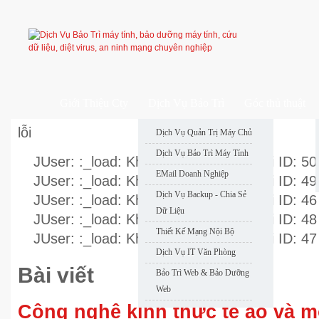
Giới Thiệu Cty
Dịch Vụ Bảo Trì
Góc thủ thuật
lỗi
Dịch Vụ Quản Trị Máy Chủ
Dịch Vụ Bảo Trì Máy Tính
JUser: :_load: Không thể nạp user với ID: 50
EMail Doanh Nghiệp
JUser: :_load: Không thể nạp user với ID: 49
Dịch Vụ Backup - Chia Sẻ
JUser: :_load: Không thể nạp user với ID: 46
Dữ Liệu
JUser: :_load: Không thể nạp user với ID: 48
Thiết Kế Mạng Nội Bộ
JUser: :_load: Không thể nạp user với ID: 47
Dịch Vụ IT Văn Phòng
Bài viết
Bảo Trì Web & Bảo Dưỡng
Web
Công nghệ kính thực tế ảo và m