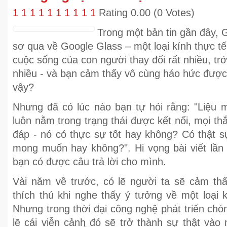
1
1
1
1
1
1
1
1
1
1
Rating 0.00 (0 Votes)
Trong một bản tin gần đây, G
sơ qua về Google Glass – một loại kính thực t
cuộc sống của con người thay đổi rất nhiều, trở
nhiều - và bạn cảm thấy vô cùng háo hức đượ
vậy?
Nhưng đã có lúc nào bạn tự hỏi rằng: "Liệu
luôn nằm trong trạng thái được kết nối, mọi th
đáp - nó có thực sự tốt hay không? Có thật s
mong muốn hay không?". Hi vọng bài viết lần
bạn có được câu trả lời cho mình.
Vài năm về trước, có lẽ người ta sẽ cảm th
thích thú khi nghe thấy ý tưởng về một loại 
Nhưng trong thời đại công nghệ phát triển chó
lẽ cái viễn cảnh đó sẽ trở thành sự thật vào