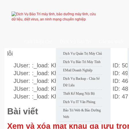
Giới Thiệu Cty
Dịch Vụ Bảo Trì
Góc thủ thuật
lỗi
Dịch Vụ Quản Trị Máy Chủ
Dịch Vụ Bảo Trì Máy Tính
JUser: :_load: Không thể nạp user với ID: 50
EMail Doanh Nghiệp
JUser: :_load: Không thể nạp user với ID: 49
Dịch Vụ Backup - Chia Sẻ
JUser: :_load: Không thể nạp user với ID: 46
Dữ Liệu
JUser: :_load: Không thể nạp user với ID: 48
Thiết Kế Mạng Nội Bộ
JUser: :_load: Không thể nạp user với ID: 47
Dịch Vụ IT Văn Phòng
Bài viết
Bảo Trì Web & Bảo Dưỡng
Web
Xem và xóa mật khẩu đã lưu tro