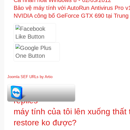
Cá nhân hóa Windows 8 -
02/05/2012
Bảo vệ máy tính với AutoRun Antivirus Pro v
NVIDIA công bố GeForce GTX 690 tại Trung
Joomla SEF URLs by Artio
1
replies
máy tính của tôi lên xuống thấ
restore ko được?